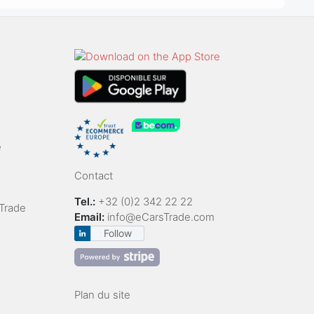
e
Contact
Tel.:
+32 (0)2 342 22 22
Trade
Email:
info@eCarsTrade.com
Follow
Plan du site