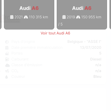
Audi
A6
Audi
A6
2021
110 315 km
2019
150 955 km
1
/
5
Voir tout Audi A6
6
Pays d'origine
Belgique - "ASSE I"
e
Date première immatriculation
13/07/2020
k
Portes
5
C
Carburant
Diesel
W
Classe d'émission
n/a
5
CO₂
n/a
8
Couleur
Bleu