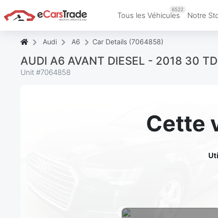
6522
Tous les Véhicules
Notre St
Audi
A6
Car Details (7064858)
AUDI A6 AVANT DIESEL - 2018 30 TDi 
Unit #
7064858
Cette 
Ut