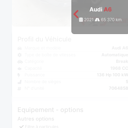
Audi
A6
2021
65 370 km
Profil du Véhicule
Marque et modèle
Audi A
Type de boîte de vitesses
Automatiqu
Catégorie
Brea
Capacité
1968 C
Puissance
136 Hp 100 k
Nombre de sièges
N° d'unité
706485
Equipement - options
Autres options
Filtre à particules