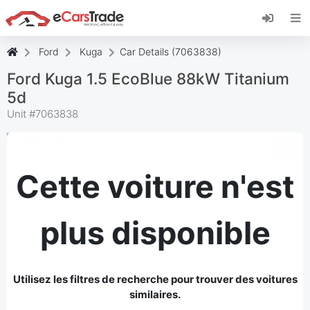
Installez l'application web eCarsTrade, ajoutez-
la à votre écran d'accueil et recevez des mises
à jour instantanées.
Ford
Kuga
Car Details (7063838)
Installer
Annuler
Ford Kuga 1.5 EcoBlue 88kW Titanium
5d
Unit #
7063838
Cette voiture n'est
plus disponible
Utilisez les filtres de recherche pour trouver des voitures
similaires.