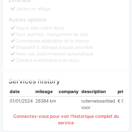
Extérieur
Jantes en alliage
Autres options
Hayon élec mains libres
Syst. avertiss. changement de voie
Commande adaptative de la vitesse
Dispositif d`attelage à boule amovible
Avec sys. stationnement automatique
Caméra avant/caméra de recul
Services history
date
mileage
company
description
price
01/01/2024
28384 km
ruitenwisserblad
€ 0,00
voor
Connectez-vous pour voir l'historique complet du
service