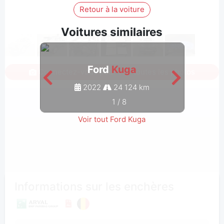
Retour à la voiture
Voitures similaires
Ford
Kuga
Connectez-vous pour voir toutes les photos
2022
24 124 km
1
/
8
Voir tout Ford Kuga
Informations sur les enchères