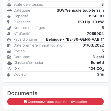
Boîte de vitesses
8
Catégorie
SUV/Véhicule tout-terrain
Capacité
1950 CC
Puissance
150 Hp 110 kW
Nombre de sièges
5
N° d'unité
7059904
Pays d'origine
Belgique - "BE-36-GENK-VAB_1"
Date première immatriculation
01/03/2022
Portes
5
Carburant
Diesel
Classe d'émission
Euro6d
CO₂
124 CO
2
Couleur
Gris
Documents
Connectez-vous pour voir l'évaluation