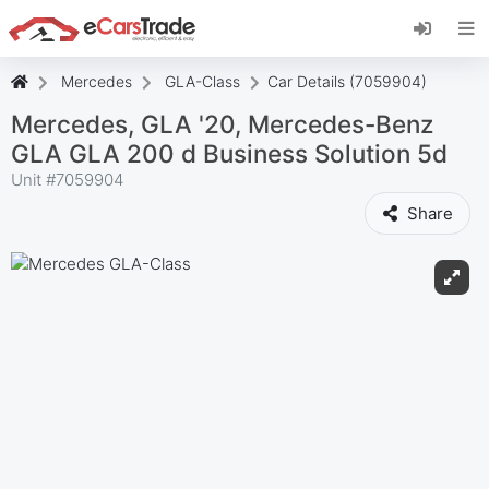
Installez l'application web eCarsTrade, ajoutez-
la à votre écran d'accueil et recevez des mises
à jour instantanées.
Mercedes
GLA-Class
Car Details (7059904)
Installer
Annuler
Mercedes, GLA '20, Mercedes-Benz
GLA GLA 200 d Business Solution 5d
Unit #
7059904
Share