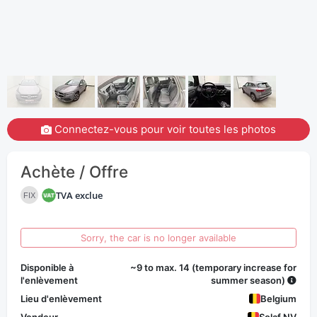
Connectez-vous pour voir toutes les photos
Achète / Offre
TVA exclue
FIX
Sorry, the car is no longer available
Disponible à
~9 to max. 14 (temporary increase for
l'enlèvement
summer season)
Lieu d'enlèvement
Belgium