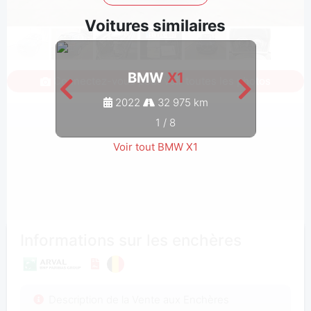
Voitures similaires
BMW
X1
Connectez-vous pour voir toutes les photos
2022
32 975 km
1
/
8
Voir tout BMW X1
Informations sur les enchères
Description de la Vente aux Enchères