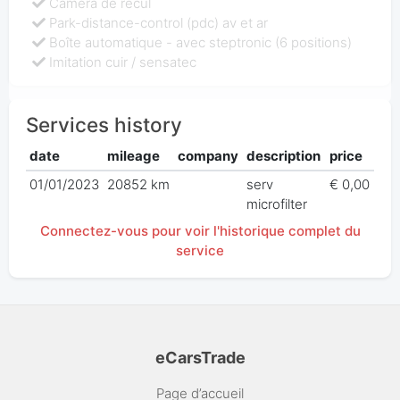
Caméra de recul
Park-distance-control (pdc) av et ar
Boîte automatique - avec steptronic (6 positions)
Imitation cuir / sensatec
Services history
date
mileage
company
description
price
01/01/2023
20852 km
serv
€ 0,00
microfilter
Connectez-vous pour voir l'historique complet du
service
eCarsTrade
Page d’accueil