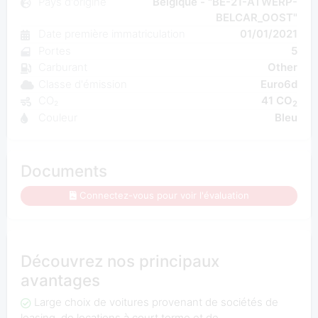
Pays d'origine
Belgique - "BE-21-ATWERP-
BELCAR_OOST"
Date première immatriculation
01/01/2021
Portes
5
Carburant
Other
Classe d'émission
Euro6d
CO₂
41 CO
2
Couleur
Bleu
Documents
Connectez-vous pour voir l'évaluation
Découvrez nos principaux
avantages
Large choix de voitures provenant de sociétés de
leasing, de locations à court terme et de