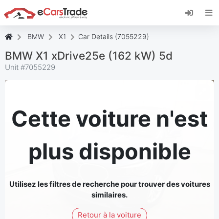
Installez l'application web eCarsTrade, ajoutez-
la à votre écran d'accueil et recevez des mises
à jour instantanées.
BMW
X1
Car Details (7055229)
Installer
Annuler
BMW X1 xDrive25e (162 kW) 5d
Unit #
7055229
Cette voiture n'est
plus disponible
Utilisez les filtres de recherche pour trouver des voitures
similaires.
Retour à la voiture