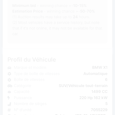
Minimum bid
- winning chance +-
10-15%
Estimation Price
- winning chance +-
50-70%
(1) Auction results may take up to
24
hours.
(2) Most vehicles have a service history, but note
that if it's not online, it may not be available for that
car.
Profil du Véhicule
Marque et modèle
BMW X1
Type de boîte de vitesses
Automatique
Boîte de vitesses
6
Catégorie
SUV/Véhicule tout-terrain
Capacité
1499 CC
Puissance
220 Hp 162 kW
Nombre de sièges
5
N° d'unité
7055229