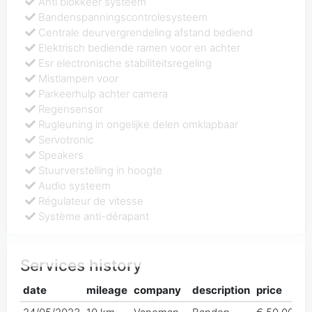
Anti blokkeer systeem
Bandenspanningscontrolesysteem
Centrale deurvergrendeling afstand bediend
Elektrisch bediende ramen voor en achter
Esr electronische stabiliteitsregeling
Mistlampen voor
Parkeerhulp achter camera
Regensensor
Rugleuning in ongelijke delen omklapbaar
Servotronic
Speakers
Stuurverstelling in hoogte
Audio systeem
Régulateur de vitesse
Système anti-dérapant
Services history
date
mileage
company
description
price