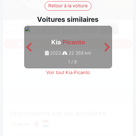
Retour à la voiture
Voitures similaires
Kia
Picanto
Connectez-vous pour voir toutes les photos
2023
22 359 km
1
/
8
Voir tout Kia Picanto
Informations sur les enchères