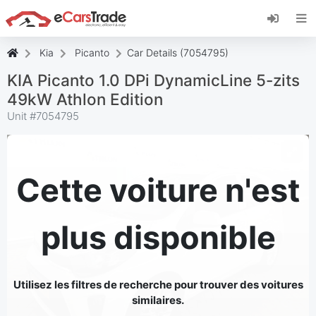
Installez l'application web eCarsTrade, ajoutez-
la à votre écran d'accueil et recevez des mises
à jour instantanées.
Kia
Picanto
Car Details (7054795)
Installer
Annuler
KIA Picanto 1.0 DPi DynamicLine 5-zits
49kW Athlon Edition
Unit #
7054795
Cette voiture n'est
plus disponible
Utilisez les filtres de recherche pour trouver des voitures
similaires.