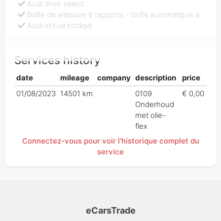
Audi drive select
Boîte de vitesses 6 rapports - boîte automatique à
Audi virtual cockpit
Services history
date
mileage
company
description
price
01/08/2023
14501 km
0109
€ 0,00
Onderhoud
met olie-
flex
Connectez-vous pour voir l'historique complet du
service
eCarsTrade