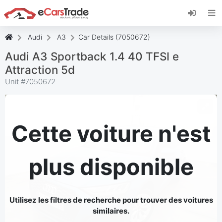
Installez l'application web eCarsTrade, ajoutez-
la à votre écran d'accueil et recevez des mises
à jour instantanées.
Audi
A3
Car Details (7050672)
Installer
Annuler
Audi A3 Sportback 1.4 40 TFSI e
Attraction 5d
Unit #
7050672
Cette voiture n'est
plus disponible
Utilisez les filtres de recherche pour trouver des voitures
similaires.