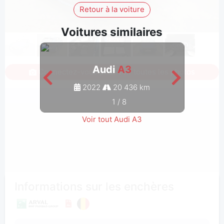
Retour à la voiture
Voitures similaires
Audi
A3
Connectez-vous pour voir toutes les photos
2022
20 436 km
1
/
8
Voir tout Audi A3
Informations sur les enchères