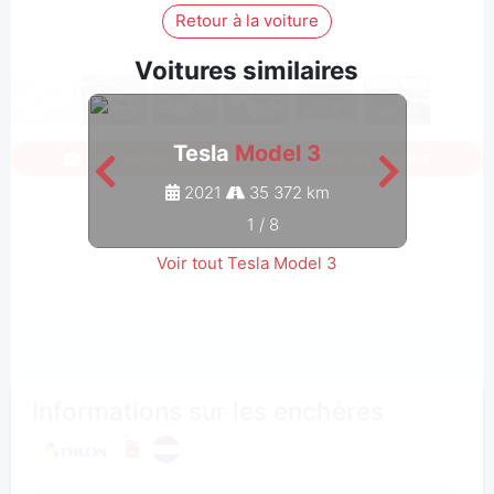
Retour à la voiture
Voitures similaires
Tesla
Model 3
Connectez-vous pour voir toutes les photos
2021
35 372 km
1
/
8
Voir tout Tesla Model 3
Informations sur les enchères