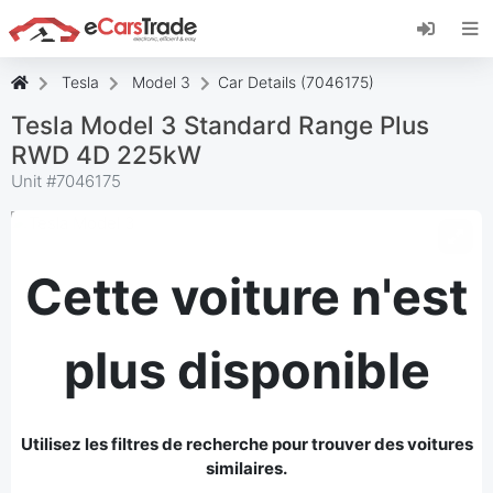
Installez l'application web eCarsTrade, ajoutez-
la à votre écran d'accueil et recevez des mises
à jour instantanées.
Tesla
Model 3
Car Details (7046175)
Installer
Annuler
Tesla Model 3 Standard Range Plus
RWD 4D 225kW
Unit #
7046175
Cette voiture n'est
plus disponible
Utilisez les filtres de recherche pour trouver des voitures
similaires.