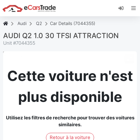
Installez l'application web eCarsTrade, ajoutez-
la à votre écran d'accueil et recevez des mises
à jour instantanées.
Audi
Q2
Car Details (7044355)
Installer
Annuler
AUDI Q2 1.0 30 TFSI ATTRACTION
Unit #
7044355
Cette voiture n'est
plus disponible
Utilisez les filtres de recherche pour trouver des voitures
similaires.
Retour à la voiture