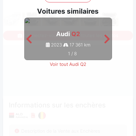
Voitures similaires
Audi
Q2
Connectez-vous pour voir toutes les photos
2023
17 361 km
1
/
8
Voir tout Audi Q2
Informations sur les enchères
Description de la Vente aux Enchères