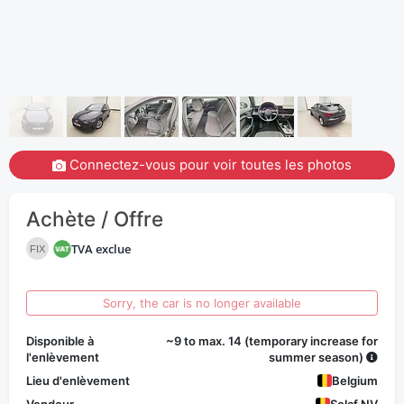
Connectez-vous pour voir toutes les photos
Achète / Offre
TVA exclue
FIX
Sorry, the car is no longer available
Disponible à
~9 to max. 14 (temporary increase for
l'enlèvement
summer season)
Lieu d'enlèvement
Belgium