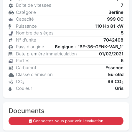
Boîte de vitesses
7
Catégorie
Berline
Capacité
999 CC
Puissance
110 Hp 81 kW
Nombre de sièges
5
N° d'unité
7042408
Pays d'origine
Belgique - "BE-36-GENK-VAB_1"
Date première immatriculation
01/02/2021
Portes
5
Carburant
Essence
Classe d'émission
Euro6d
CO₂
99 CO
2
Couleur
Gris
Documents
Connectez-vous pour voir l'évaluation