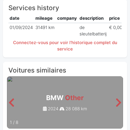
Services history
date
mileage
company
description
price
01/09/2024
31491 km
de
€ 0,00
sleutelbatterij
Connectez-vous pour voir l'historique complet du
service
Voitures similaires
BMW
Other
2024
28 088 km
1
/
8