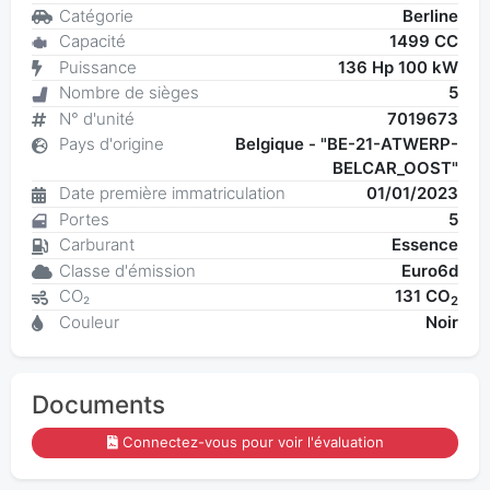
Catégorie
Berline
Capacité
1499 CC
Puissance
136 Hp 100 kW
Nombre de sièges
5
N° d'unité
7019673
Pays d'origine
Belgique - "BE-21-ATWERP-
BELCAR_OOST"
Date première immatriculation
01/01/2023
Portes
5
Carburant
Essence
Classe d'émission
Euro6d
CO₂
131 CO
2
Couleur
Noir
Documents
Connectez-vous pour voir l'évaluation