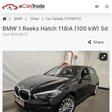
Installez l'application web eCarsTrade, ajoutez-
la à votre écran d'accueil et recevez des mises
à jour instantanées.
BMW
Other
Car Details (7019673)
Installer
Annuler
BMW 1 Reeks Hatch 118iA (100 kW) 5d
Unit #
7019673
Share