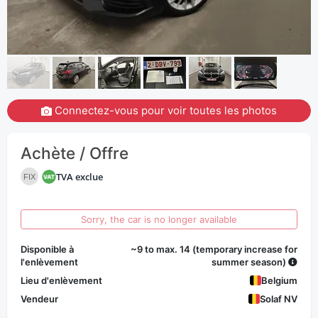
Connectez-vous pour voir toutes les photos
Achète / Offre
TVA exclue
FIX
Sorry, the car is no longer available
Disponible à
~9 to max. 14 (temporary increase for
l'enlèvement
summer season)
Lieu d'enlèvement
Belgium
Vendeur
Solaf NV