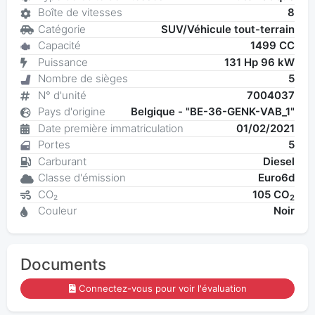
Boîte de vitesses
8
Catégorie
SUV/Véhicule tout-terrain
Capacité
1499 CC
Puissance
131 Hp 96 kW
Nombre de sièges
5
N° d'unité
7004037
Pays d'origine
Belgique - "BE-36-GENK-VAB_1"
Date première immatriculation
01/02/2021
Portes
5
Carburant
Diesel
Classe d'émission
Euro6d
CO₂
105 CO
2
Couleur
Noir
Documents
Connectez-vous pour voir l'évaluation