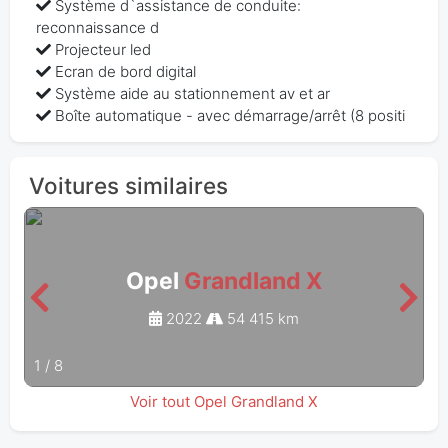
Système d`assistance de conduite:
reconnaissance d
Projecteur led
Ecran de bord digital
Système aide au stationnement av et ar
Boîte automatique - avec démarrage/arrêt (8 positi
Voitures similaires
Opel
Grandland X
2022
54 415 km
1
/
8
Voir tout Opel Grandland X