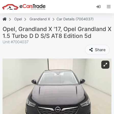
Installez l'application web eCarsTrade, ajoutez-
la à votre écran d'accueil et recevez des mises
à jour instantanées.
Opel
Grandland X
Car Details (7004037)
Installer
Annuler
Opel, Grandland X '17, Opel Grandland X
1.5 Turbo D D S/S AT8 Edition 5d
Unit #
7004037
Share